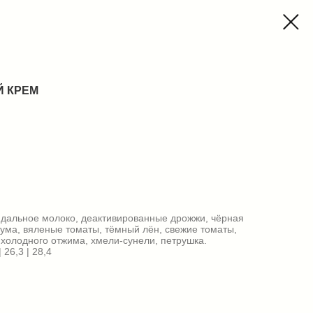
Й КРЕМ
ндальное молоко, деактивированные дрожжи, чёрная
кума, вяленые томаты, тёмный лён, свежие томаты,
холодного отжима, хмели-сунели, петрушка.
 26,3 | 28,4