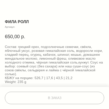
ФИЛА РОЛЛ
Артикул:
650,00
р.
Состав: грецкий орех, подсолнечные семечки, свёкла,
яблочный уксус, розовая гималайская соль, водоросли нори,
сладкий перец, огурец, кабачок, шпинат, кешью, домашнее
миндальное молоко, лимонный фреш, оливковое масло
холодного отжима, чёрная гималайская соль,кунжут. Соус на
выбор: соевый соус (без сахара) или наш суши-соус (из
соков свёклы, сельдерея и лайма с чёрной гималайской
солью).
КБЖУ на порцию: 526,7 | 17,6 | 43,5 | 21,2
Weight: 235 g
В ЗАКАЗ